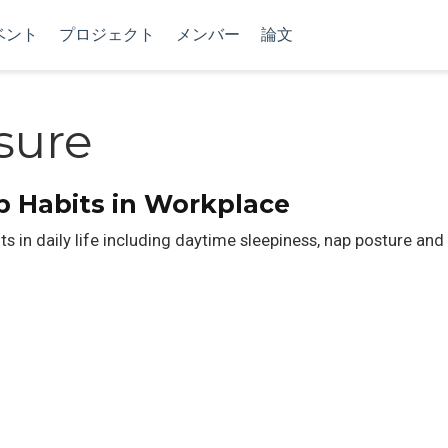
ベント
プロジェクト
メンバー
論文
sure
p Habits in Workplace
ts in daily life including daytime sleepiness, nap posture an