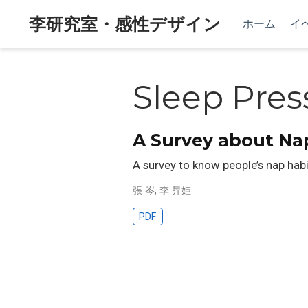
李研究室・感性デザイン
ホーム
イ
Sleep Pres
A Survey about Na
A survey to know people’s nap habi
張 岑
,
李 昇姫
PDF